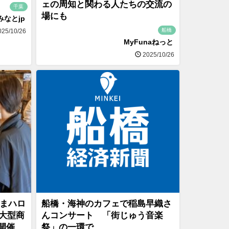
ェの周知と関わる人たちの交流の
千葉
場にも
みなとjp
船橋
25/10/26
MyFunaねっと
2025/10/26
ぬまハロ
船橋・海神のカフェで稲島早織さ
 大型商
んコンサート 「街じゅう音楽
開催
祭」の一環で