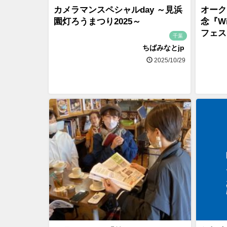
カメラマンスペシャルday ～見浜
オーク
園灯ろうまつり2025～
念『Wi
フェス
千葉
ちばみなとjp
2025/10/29