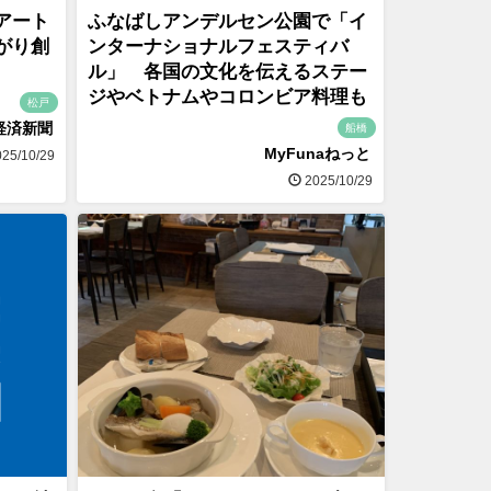
アート
ふなばしアンデルセン公園で「イ
がり創
ンターナショナルフェスティバ
ル」 各国の文化を伝えるステー
ジやベトナムやコロンビア料理も
松戸
経済新聞
船橋
MyFunaねっと
25/10/29
2025/10/29