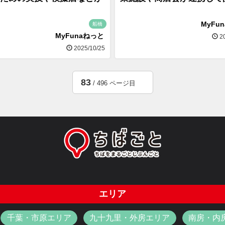
MyFu
船橋
MyFunaねっと
20
2025/10/25
83
/ 496 ページ目
エリア
千葉・市原エリア
九十九里・外房エリア
南房・内