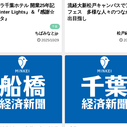
ラ千葉ホテル 開業25年記
流経大新松戸キャンパスで
nter Lights』＆『感謝☆
フェス 多様な人々のつな
タ』
出目指し
千葉
ちばみなとjp
松戸
2025/10/29
20