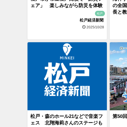
ェア」 楽しみながら防災を体験
の全国
長と教
松戸
松戸経済新聞
2025/10/28
松戸・森のホール21などで音楽フ
第50
ェス 北翔海莉さんのステージも