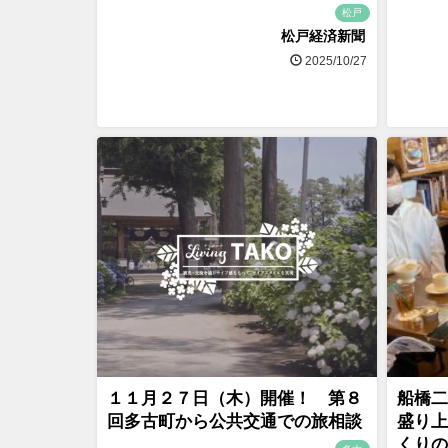
松戸
松戸経済新聞
2025/10/27
１１月２７日（木）開催！ 第８
船橋二
回多古町から公共交通での旅相談
盛り上
くりの