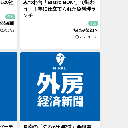
20社
みつわ台「Bistro BON²」で味わ
う、丁寧に仕立てられた魚料理ラ
ンチ
千葉
経済新聞
千葉
ちばみなとjp
25/10/28
2025/10/28
パーテ
長南の「のみがね峻道」全線開