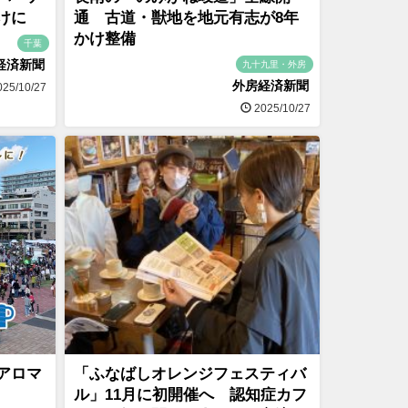
けに
通 古道・獣地を地元有志が8年
かけ整備
千葉
経済新聞
九十九里・外房
外房経済新聞
25/10/27
2025/10/27
アロマ
「ふなばしオレンジフェスティバ
ル」11月に初開催へ 認知症カフ