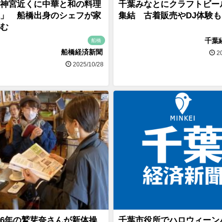
神宮近くに中華と和の料理
千葉みなとにクラフトビール
」 船橋出身のシェフが家
集結 古着販売やDJ体験も
む
千葉
船橋
船橋経済新聞
20
2025/10/28
6年の鷲芽奈さんが新体操
千葉市役所でハロウィーン