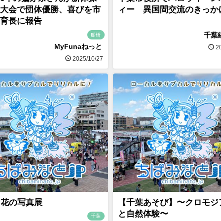
大会で団体優勝、喜びを市
ィー 異国間交流のきっか
育長に報告
千葉
船橋
MyFunaねっと
20
2025/10/27
回花の写真展
【千葉あそび】〜クロモジ
と自然体験〜
千葉