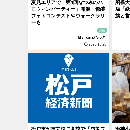
夏見エリアで「第4回なつみのハ
船橋大
ロウィンパーティー」開催 仮装
店「縁
フォトコンテストやウォークラリ
族と営
ーも
船橋
MyFunaねっと
2025/10/28
松戸市が市立松戸高校で「防災フ
海神小