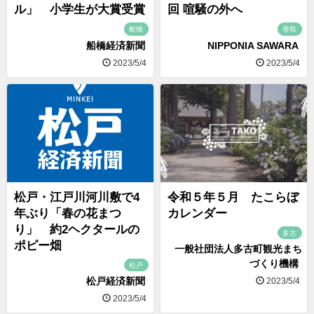
ル」 小学生が大賞受賞
回 喧騒の外へ
船橋
香取
船橋経済新聞
NIPPONIA SAWARA
2023/5/4
2023/5/4
松戸・江戸川河川敷で4
令和５年５月 たこらぼ
年ぶり「春の花まつ
カレンダー
り」 約2ヘクタールの
多古
ポピー畑
一般社団法人多古町観光まち
づくり機構
松戸
松戸経済新聞
2023/5/4
2023/5/4