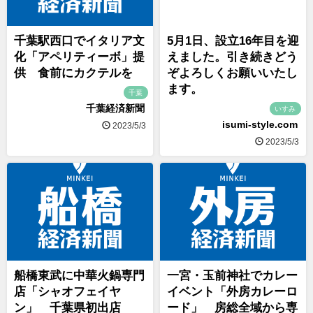
千葉駅西口でイタリア文
5月1日、設立16年目を迎
化「アペリティーボ」提
えました。引き続きどう
供 食前にカクテルを
ぞよろしくお願いいたし
ます。
千葉
千葉経済新聞
いすみ
isumi-style.com
2023/5/3
2023/5/3
船橋東武に中華火鍋専門
一宮・玉前神社でカレー
店「シャオフェイヤ
イベント「外房カレーロ
ン」 千葉県初出店
ード」 房総全域から専