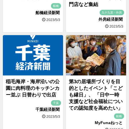
門店など集結
船橋
船橋経済新聞
九十九里・外房
外房経済新聞
2023/5/3
2023/5/3
稲毛海岸・海岸沿いの公
第3の居場所づくりを目
園に肉料理のキッチンカ
的としたイベント「こど
ー並ぶ 日替わりで出店
も縁日」、 「日中一時
支援など社会福祉につい
千葉
ての認知度を高めたい」
千葉経済新聞
船橋
2023/5/3
MyFunaねっと