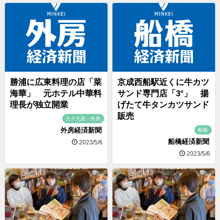
勝浦に広東料理の店「菜
京成西船駅近くに牛カツ
海華」 元ホテル中華料
サンド専門店「3°」 揚
理長が独立開業
げたて牛タンカツサンド
販売
九十九里・外房
外房経済新聞
船橋
船橋経済新聞
2023/5/6
2023/5/6