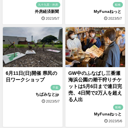
九十九里・外房
船橋
外房経済新聞
MyFunaねっと
2023/5/7
2023/5/7
6月11日(日)開催 県民の
GW中のふなばし三番瀬
日ワークショップ
海浜公園の潮干狩りチケ
ットは5月6日まで連日完
千葉
売、4日間で2万人を超え
ちばみなとjp
る人出
2023/5/7
船橋
MyFunaねっと
2023/5/6