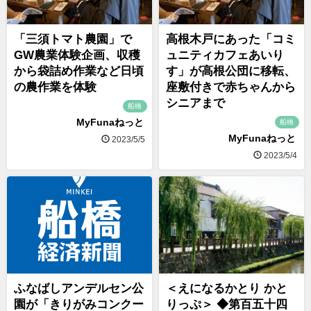
「三須トマト農園」で
高根木戸にあった「コミ
GW農業体験企画、収穫
ュニティカフェあいり
から袋詰め作業など日頃
す」が高根公団に移転、
の農作業を体験
座敷付きで赤ちゃんから
シニアまで
船橋
MyFunaねっと
船橋
MyFunaねっと
2023/5/5
2023/5/4
ふなばしアンデルセン公
＜えになるかとり かと
園が「きりがみコンクー
りっぷ＞ ◆第百五十四