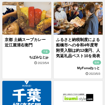
京都 土鍋スープカレー
ふるさと納税制度による
近江屋清右衛門
船橋市への令和4年度寄
附受入額は約12億円、人
千葉
気返礼品ベスト10を発表
ちばみなとjp
船橋
2023/5/4
MyFunaねっと
2023/5/3