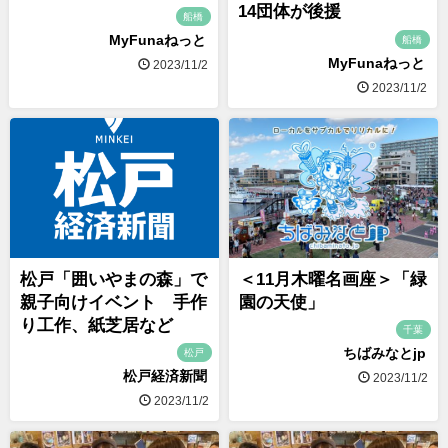
14団体が後援
船橋
MyFunaねっと
船橋
MyFunaねっと
2023/11/2
2023/11/2
松戸「囲いやまの森」で
＜11月木曜名画座＞「緑
親子向けイベント 手作
園の天使」
り工作、紙芝居など
千葉
ちばみなとjp
松戸
松戸経済新聞
2023/11/2
2023/11/2