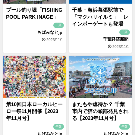
プール釣り堀「FISHING
千葉・海浜幕張駅前で
POOL PARK INAGE」
「マクハリイルミ」 レ
インボーゲートも登場
千葉
ちばみなとjp
千葉
千葉経済新聞
2023/11/1
2023/11/1
第10回日本ローカルヒー
またもや虐待か？ 千葉
ロー祭11月開催【2023
市内で猫の頭部発見され
年11月号】
る【2023年11月号】
千葉
千葉
ちばみなとjp
ちばみなとjp