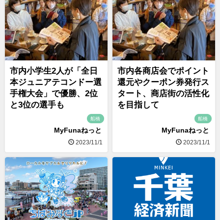
市内小学生2人が「全日
市内各商店会でポイント
本ジュニアテコンドー選
還元やクーポン券発行ス
手権大会」で優勝、2位
タート、商店街の活性化
と3位の選手も
を目指して
船橋
船橋
MyFunaねっと
MyFunaねっと
2023/11/1
2023/11/1