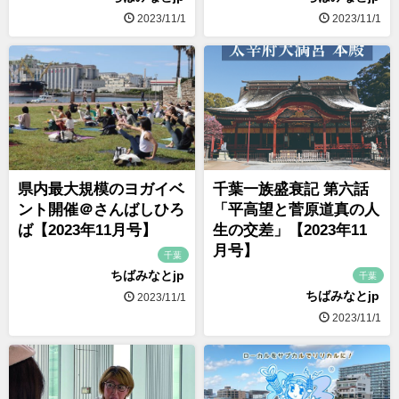
2023/11/1
2023/11/1
県内最大規模のヨガイベ
千葉一族盛衰記 第六話
ント開催＠さんばしひろ
「平高望と菅原道真の人
ば【2023年11月号】
生の交差」【2023年11
月号】
千葉
ちばみなとjp
千葉
ちばみなとjp
2023/11/1
2023/11/1