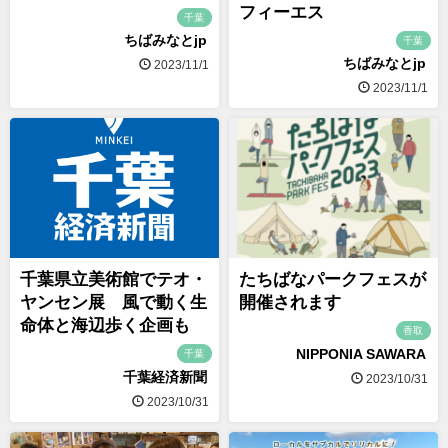
フィーエス
千葉
ちばみなとjp
千葉
ちばみなとjp
2023/11/1
2023/11/1
千葉県立美術館でテオ・
たちばなパークフェスが
ヤンセン展 風で動く生
開催されます
命体と海辺歩く企画も
香取
NIPPONIA SAWARA
千葉
千葉経済新聞
2023/10/31
2023/10/31