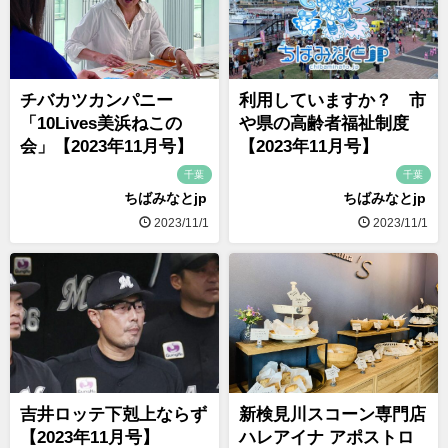
チバカツカンパニー
利用していますか？ 市
「10Lives美浜ねこの
や県の高齢者福祉制度
会」【2023年11月号】
【2023年11月号】
千葉
千葉
ちばみなとjp
ちばみなとjp
2023/11/1
2023/11/1
吉井ロッテ下剋上ならず
新検見川スコーン専門店
【2023年11月号】
ハレアイナ アポストロ