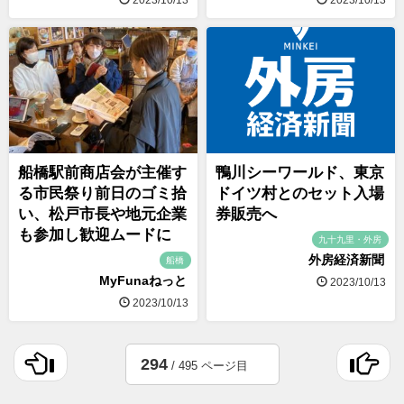
船橋駅前商店会が主催す
鴨川シーワールド、東京
る市民祭り前日のゴミ拾
ドイツ村とのセット入場
い、松戸市長や地元企業
券販売へ
も参加し歓迎ムードに
九十九里・外房
外房経済新聞
船橋
MyFunaねっと
2023/10/13
2023/10/13
294
/ 495 ページ目