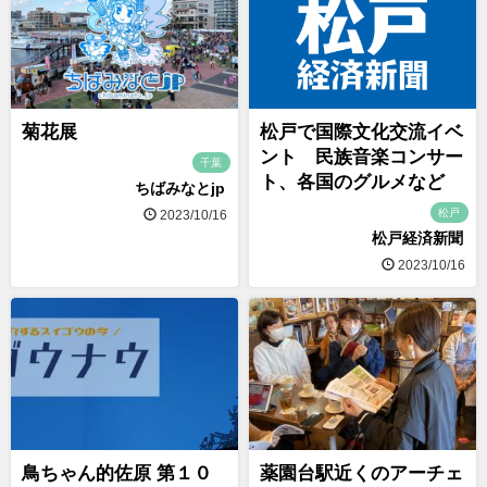
菊花展
松戸で国際文化交流イベ
ント 民族音楽コンサー
千葉
ト、各国のグルメなど
ちばみなとjp
松戸
2023/10/16
松戸経済新聞
2023/10/16
鳥ちゃん的佐原 第１０
薬園台駅近くのアーチェ