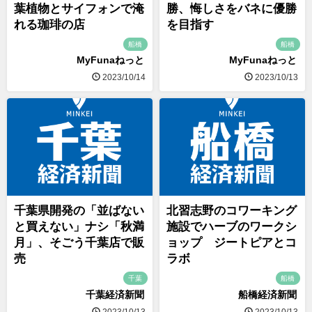
葉植物とサイフォンで淹
勝、悔しさをバネに優勝
れる珈琲の店
を目指す
船橋
船橋
MyFunaねっと
MyFunaねっと
2023/10/14
2023/10/13
千葉県開発の「並ばない
北習志野のコワーキング
と買えない」ナシ「秋満
施設でハーブのワークシ
月」、そごう千葉店で販
ョップ ジートピアとコ
売
ラボ
千葉
船橋
千葉経済新聞
船橋経済新聞
2023/10/13
2023/10/13