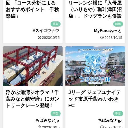
回 「コース分析による
リーレンジ横に「入母屋
おすすめポイント 千秋
（いりもや）珈琲津田沼
楽編」
店」、ドッグランも併設
香取
船橋
#スイゴウナウ
MyFunaねっと
2023/10/15
2023/10/15
浮かぶ港湾ジオラマ「千
Jリーグ ジェフユナイテ
葉みなと鎮守府」にガン
ッド市原千葉vs.いわき
トリークレーン登場！
FC
千葉
千葉
ちばみなとjp
ちばみなとjp
2023/10/15
2023/10/15