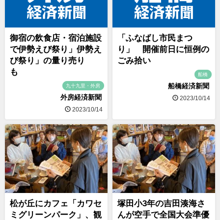
御宿の飲食店・宿泊施設
「ふなばし市民まつ
で伊勢えび祭り」伊勢え
り」 開催前日に恒例の
び祭り」の量り売り
ごみ拾い
も
船橋
船橋経済新聞
九十九里・外房
外房経済新聞
2023/10/14
2023/10/14
松が丘にカフェ「カワセ
塚田小3年の吉田湊海さ
ミグリーンパーク」、観
んが空手で全国大会準優