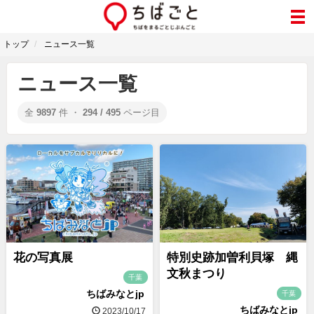
トップ
ニュース一覧
ニュース一覧
全
9897
件 ・
294 / 495
ページ目
花の写真展
特別史跡加曽利貝塚 縄
文秋まつり
千葉
ちばみなとjp
千葉
ちばみなとjp
2023/10/17