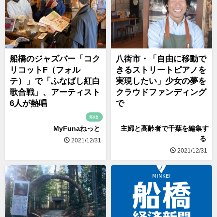
船橋のジャズバー「コク
八街市・「自由に移動で
リコットF（フォル
きるストリートピアノを
テ）」で「ふなばし紅白
実現したい」少女の夢を
歌合戦」、アーティスト
クラウドファンディング
6人が熱唱
で
船橋
MyFunaねっと
主婦と高齢者で千葉を編集す
る
2021/12/31
2021/12/31