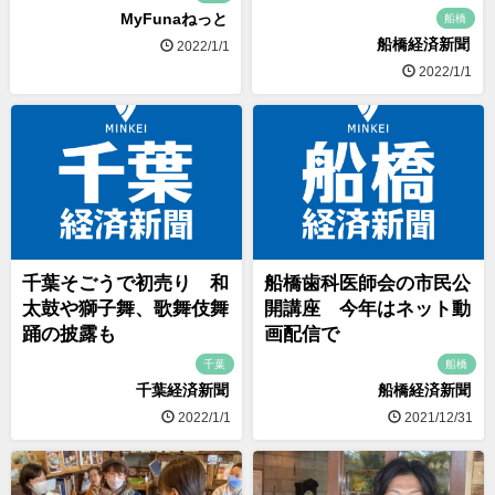
MyFunaねっと
船橋
船橋経済新聞
2022/1/1
2022/1/1
千葉そごうで初売り 和
船橋歯科医師会の市民公
太鼓や獅子舞、歌舞伎舞
開講座 今年はネット動
踊の披露も
画配信で
千葉
船橋
千葉経済新聞
船橋経済新聞
2022/1/1
2021/12/31