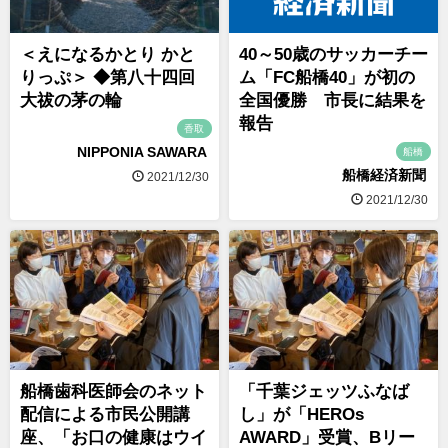
＜えになるかとり かと
40～50歳のサッカーチー
りっぷ＞ ◆第八十四回
ム「FC船橋40」が初の
大祓の茅の輪
全国優勝 市長に結果を
報告
香取
NIPPONIA SAWARA
船橋
船橋経済新聞
2021/12/30
2021/12/30
船橋歯科医師会のネット
「千葉ジェッツふなば
配信による市民公開講
し」が「HEROs
座、「お口の健康はウイ
AWARD」受賞、Bリー