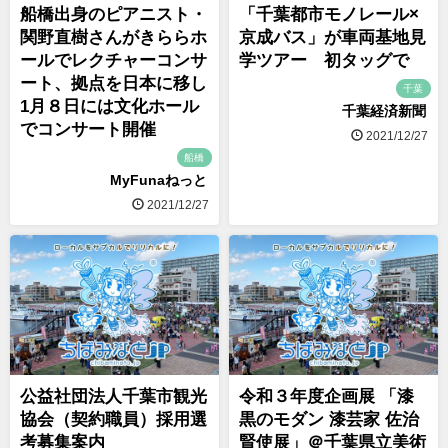
船橋出身のピアニスト・
「千葉都市モノレール×
関野直樹さんがきららホ
京成バス」が車両基地見
ールでレクチャーコンサ
学ツアー 初タッグで
ート、拠点を日本に移し
千葉
1月８日には文化ホール
千葉経済新聞
でコンサート開催
2021/12/27
船橋
MyFunaねっと
2021/12/27
公益社団法人千葉市観光
令和３年度企画展 「漆
協会（契約職員）採用選
黒のモダン 漆芸家 佐治
考募集案内
賢使展」＠千葉県立美術