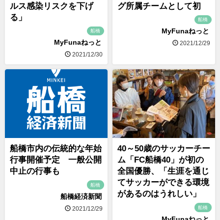
ルス感染リスクを下げ
グ所属チームとして初
る」
船橋
MyFunaねっと
船橋
MyFunaねっと
2021/12/29
2021/12/30
船橋市内の伝統的な年始
40～50歳のサッカーチー
行事開催予定 一般公開
ム「FC船橋40」が初の
中止の行事も
全国優勝、「生涯を通じ
てサッカーができる環境
船橋
があるのはうれしい」
船橋経済新聞
船橋
2021/12/29
MyFunaねっと