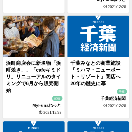
2021/12/28
浜町商店会に新名物「浜
千葉みなとの商業施設
町焼き」、「cafeキミド
「ミハマ・ニューポー
リ」リニューアルのタイ
ト・リゾート」閉店へ
ミングで6月から販売開
20年の歴史に幕
始
千葉
千葉経済新聞
船橋
MyFunaねっと
2021/12/28
2021/12/28