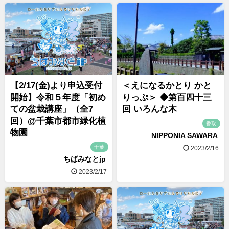
【2/17(金)より申込受付
＜えになるかとり かと
開始】令和５年度「初め
りっぷ＞ ◆第百四十三
ての盆栽講座」（全7
回 いろんな木
回）@千葉市都市緑化植
香取
物園
NIPPONIA SAWARA
千葉
2023/2/16
ちばみなとjp
2023/2/17