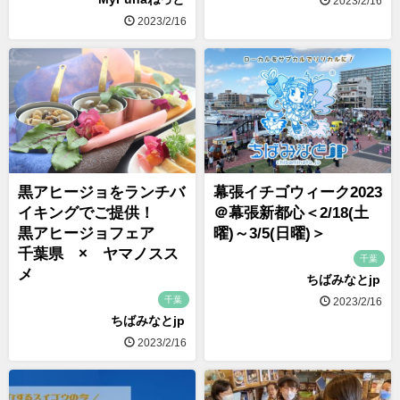
2023/2/16
2023/2/16
黒アヒージョをランチバ
幕張イチゴウィーク2023
イキングでご提供！
＠幕張新都心＜2/18(土
黒アヒージョフェア
曜)～3/5(日曜)＞
千葉県 × ヤマノスス
千葉
メ
ちばみなとjp
千葉
2023/2/16
ちばみなとjp
2023/2/16