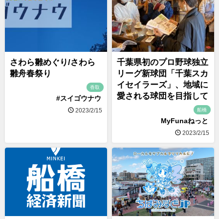
さわら雛めぐり/さわら
千葉県初のプロ野球独立
雛舟春祭り
リーグ新球団「千葉スカ
イセイラーズ」、地域に
香取
愛される球団を目指して
#スイゴウナウ
船橋
2023/2/15
MyFunaねっと
2023/2/15