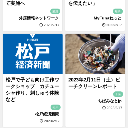
て実施へ
を伝えたい」
勝浦
船橋
外房情報ネットワーク
MyFunaねっと
2023/2/17
2023/2/17
松戸で子ども向け工作ワ
2023年2月11日（土）ビ
ークショップ カチュー
ーチクリーンレポート
シャ作り、刺しゅう体験
千葉
など
ちばみなとjp
松戸
2023/2/17
松戸経済新聞
2023/2/17