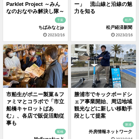
Parklet Project ～みん
ー」 流山線と沿線の魅
なのおなやみ解決し隊～
力を知る
千葉
松戸
ちばみなとjp
松戸経済新聞
2023/2/16
2023/2/16
市船生がポニー製菓＆フ
勝浦市でキックボードシ
ァミマとコラボで「市立
ェア事業開始、周辺地域
船橋キャロットばあ
観光などに新しい移動手
む」、各店で販促活動従
段として提案
事も
勝浦
外房情報ネットワーク
船橋
MyFunaねっと