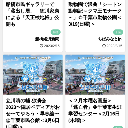
船橋市民ギャラリーで
動物園で浪曲「シートン
「蔵出し展」 徳川家康
動物記～クマ王モナーク
による「天正検地帳」公
～」＠千葉市動物公園＜
開も
3/19(日曜)＞
船橋
千葉
船橋経済新聞
ちばみなとjp
2023/2/15
2023/2/15
立川晴の輔 独演会
＜２月木曜名画座＞
2023〜隠居ペディアがお
「逃亡者」＠千葉市生涯
せ〜てやろう・早春編〜
学習センター＜2月16日
@千葉市民会館＜3月6日
(木曜)＞
(月曜)＞