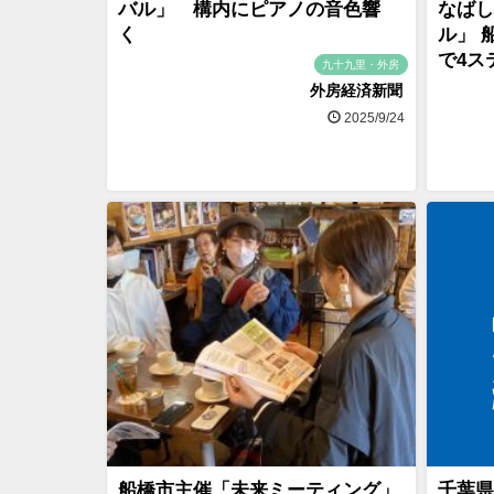
バル」 構内にピアノの音色響
なばし
く
ル」 
で4ス
九十九里・外房
外房経済新聞
2025/9/24
船橋市主催「未来ミーティング」
千葉県