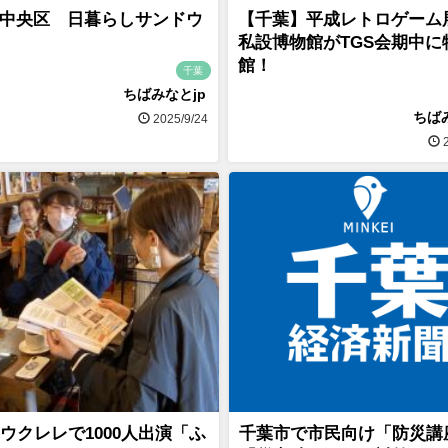
中央区 日暮らしサンドウ
【千葉】平成レトロゲーム
私設博物館がTGS会期中に
館！
千葉
ちばみなとjp
ちば
2025/9/24
2
ウクレレで1000人出演「ふ
千葉市で市民向け「防災