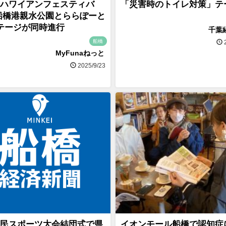
ハワイアンフェスティバ
「災害時のトイレ対策」テ
船橋港親水公園とららぽーと
テージが同時進行
千葉
船橋
2
MyFunaねっと
2025/9/23
民スポーツ大会結団式で県
イオンモール船橋で認知症