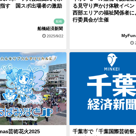
指す 国スポ出場者の激励
る見守り声かけ体験イベン
西部エリアの福祉関係者に
行委員会が主催
船橋
船橋経済新聞
MyFu
2025/9/22
2
mas芸術花火2025
千葉市で「千葉国際芸術祭