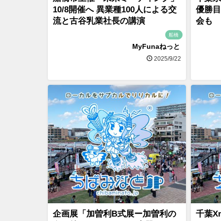
10/8開催へ 異業種100人による交
優勝目
流と古谷乳業社長の講演
会も
船橋
MyFunaねっと
2025/9/22
企画展「加曽利B式展ー加曽利の
千葉X