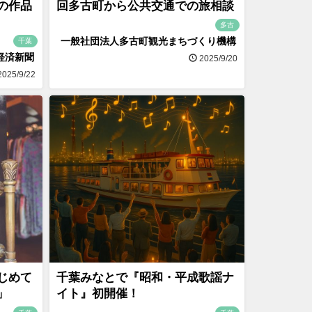
の作品
回多古町から公共交通での旅相談
多古
一般社団法人多古町観光まちづくり機構
千葉
経済新聞
2025/9/20
025/9/22
じめて
千葉みなとで『昭和・平成歌謡ナ
」
イト』初開催！