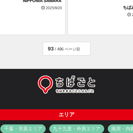
NIPPONIA SAWARA
ちば
2025/9/20
2
93
/ 496 ページ目
エリア
千葉・市原エリア
九十九里・外房エリア
南房・内