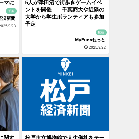
ーマに
5人が津田沼で街歩きゲームイベ
ントを開催 千葉商大や近隣の
千葉
大学から学生ボランティアも参加
経済新聞
予定
025/9/23
船橋
MyFunaねっと
2025/9/22
に関す
松戸市立博物館で人生儀礼をテー