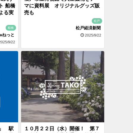
ト 船橋
マに資料展 オリジナルグッズ販
よる実
売も
松戸
松戸経済新聞
船橋
naねっと
2025/9/22
025/9/22
」 駅
１０月２２日（水）開催！ 第７