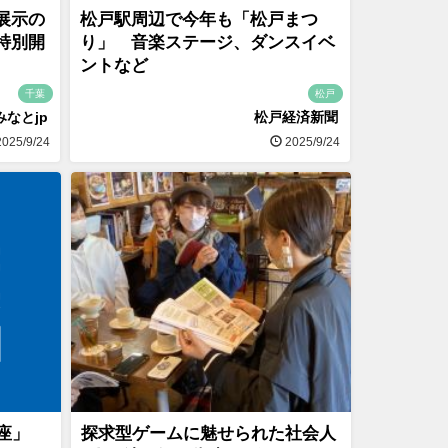
展示の
松戸駅周辺で今年も「松戸まつ
特別開
り」 音楽ステージ、ダンスイベ
ントなど
千葉
松戸
みなとjp
松戸経済新聞
025/9/24
2025/9/24
講座」
探求型ゲームに魅せられた社会人