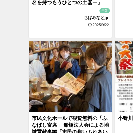
名を持つもうひとつの土器ー」
千葉
ちばみなとjp
2025/9/22
市民文化ホールで観覧無料の「ふ
小野川
なばし寄席」 船橋法人会による地
域貢献事業「市民の集いふれあい