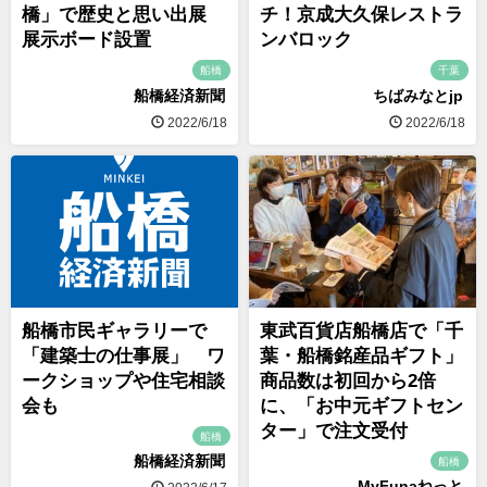
橋」で歴史と思い出展
チ！京成大久保レストラ
展示ボード設置
ンバロック
船橋
千葉
船橋経済新聞
ちばみなとjp
2022/6/18
2022/6/18
船橋市民ギャラリーで
東武百貨店船橋店で「千
「建築士の仕事展」 ワ
葉・船橋銘産品ギフト」
ークショップや住宅相談
商品数は初回から2倍
会も
に、「お中元ギフトセン
ター」で注文受付
船橋
船橋経済新聞
船橋
MyFunaねっと