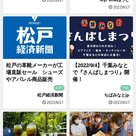
2022/6/17
2022/6/17
松戸の革靴メーカーが工
【2022/9/4】千葉みなと
場直販セール シューズ
で『さんばしまつり』開
やアパレル商品販売
催！
松戸
千葉
松戸経済新聞
ちばみなとjp
2022/6/17
2022/6/17