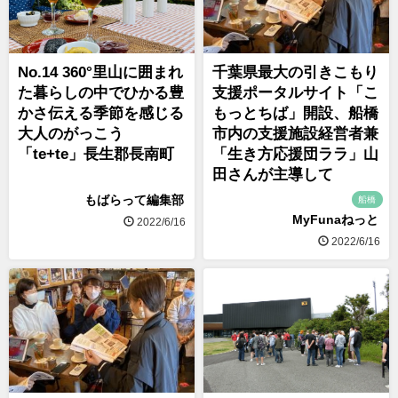
No.14 360°里山に囲まれ
千葉県最大の引きこもり
た暮らしの中でひかる豊
支援ポータルサイト「こ
かさ伝える季節を感じる
もっとちば」開設、船橋
大人のがっこう
市内の支援施設経営者兼
「te+te」長生郡長南町
「生き方応援団ララ」山
田さんが主導して
もばらって編集部
船橋
MyFunaねっと
2022/6/16
2022/6/16