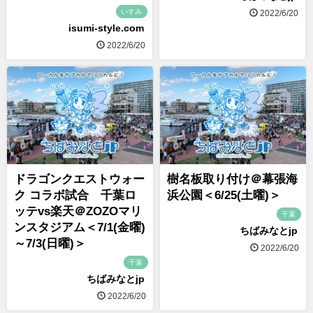
いすみ
2022/6/20
isumi-style.com
2022/6/20
ドラゴンクエストウォー
樹名板取り付け＠幕張海
ク コラボ試合 千葉ロ
浜公園＜6/25(土曜)＞
ッテvs楽天＠ZOZOマリ
千葉
ンスタジアム＜7/1(金曜)
ちばみなとjp
～7/3(日曜)＞
2022/6/20
千葉
ちばみなとjp
2022/6/20