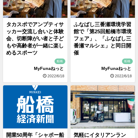
タカスポでアンプティサ
ふなばし三番瀬環境学習
ッカー交流し合いと体験
館で「第25回船橋市環境
会、切断障がい者と子ど
フェア」、「ふなばし三
もや高齢者が一緒に楽し
番瀬マルシェ」と同日開
めるスポーツ
催
船橋
船橋
MyFunaねっと
MyFunaねっと
2022/6/18
2022/6/18
開業50周年「シャポー船
気軽にイタリアンラン