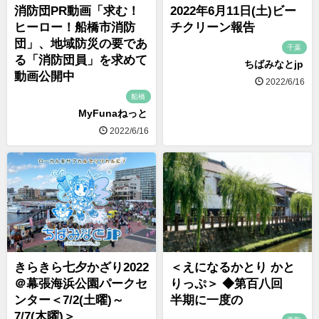
消防団PR動画「求む！
2022年6月11日(土)ビー
ヒーロー！船橋市消防
チクリーン報告
団」、地域防災の要であ
千葉
る「消防団員」を求めて
ちばみなとjp
動画公開中
2022/6/16
船橋
MyFunaねっと
2022/6/16
きらきら七夕かざり2022
＜えになるかとり かと
＠幕張海浜公園パークセ
りっぷ＞ ◆第百八回
ンター＜7/2(土曜)～
半期に一度の
7/7(木曜)＞