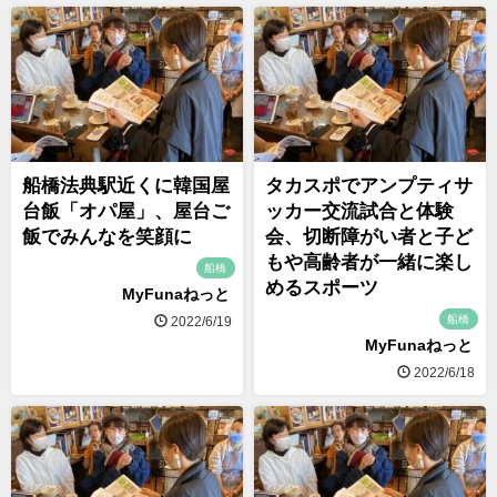
船橋法典駅近くに韓国屋
タカスポでアンプティサ
台飯「オパ屋」、屋台ご
ッカー交流試合と体験
飯でみんなを笑顔に
会、切断障がい者と子ど
もや高齢者が一緒に楽し
船橋
めるスポーツ
MyFunaねっと
船橋
2022/6/19
MyFunaねっと
2022/6/18