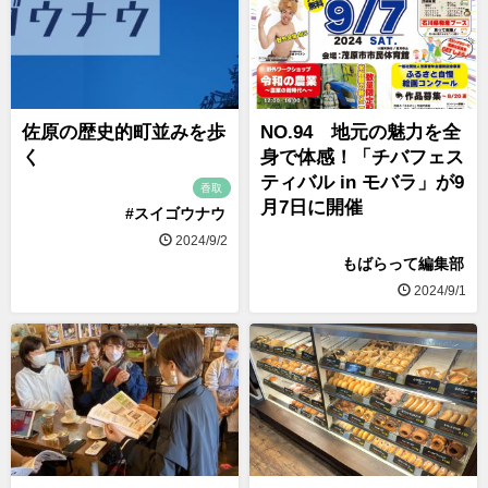
佐原の歴史的町並みを歩
NO.94 地元の魅力を全
く
身で体感！「チバフェス
ティバル in モバラ」が9
香取
月7日に開催
#スイゴウナウ
2024/9/2
もばらって編集部
2024/9/1