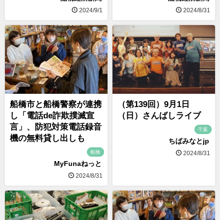
2024/9/1
2024/8/31
船橋市と船橋警察が連携
（第139回）9月1日
し「電話de詐欺撲滅宣
（日）さんばしライブ
言」、防犯対策電話録音
千葉
機の無料貸し出しも
ちばみなとjp
船橋
2024/8/31
MyFunaねっと
2024/8/31