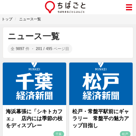
トップ
ニュース一覧
ニュース一覧
全
9897
件 ・
201 / 495
ページ目
海浜幕張に「シキトカフ
松戸・常盤平駅前にギャ
ェ」 店内には季節の枝
ラリー 常盤平の魅力ア
をディスプレー
ップ目指し
千葉
松戸