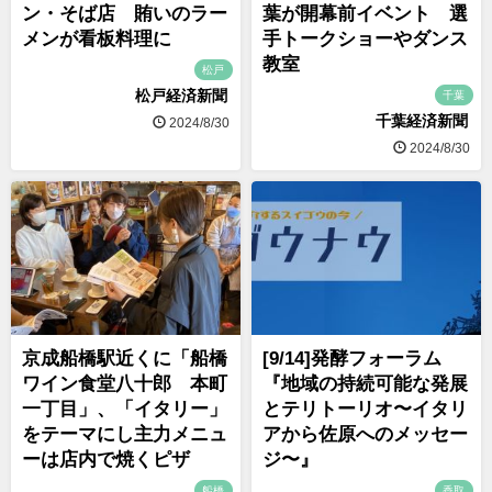
ン・そば店 賄いのラー
葉が開幕前イベント 選
メンが看板料理に
手トークショーやダンス
教室
松戸
松戸経済新聞
千葉
千葉経済新聞
2024/8/30
2024/8/30
京成船橋駅近くに「船橋
[9/14]発酵フォーラム
ワイン食堂八十郎 本町
『地域の持続可能な発展
一丁目」、「イタリー」
とテリトーリオ〜イタリ
をテーマにし主力メニュ
アから佐原へのメッセー
ーは店内で焼くピザ
ジ〜』
船橋
香取