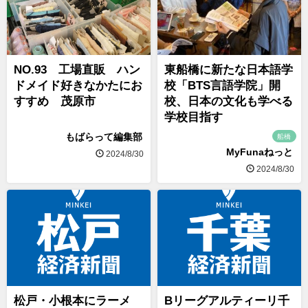
NO.93 工場直販 ハン
東船橋に新たな日本語学
ドメイド好きなかたにお
校「BTS言語学院」開
すすめ 茂原市
校、日本の文化も学べる
学校目指す
もばらって編集部
船橋
MyFunaねっと
2024/8/30
2024/8/30
松戸・小根本にラーメ
Bリーグアルティーリ千