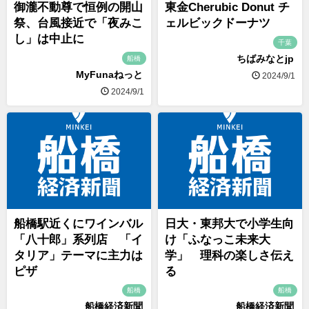
御瀧不動尊で恒例の開山
東金Cherubic Donut チ
祭、台風接近で「夜みこ
ェルビックドーナツ
し」は中止に
千葉
ちばみなとjp
船橋
MyFunaねっと
2024/9/1
2024/9/1
船橋駅近くにワインバル
日大・東邦大で小学生向
「八十郎」系列店 「イ
け「ふなっこ未来大
タリア」テーマに主力は
学」 理科の楽しさ伝え
ピザ
る
船橋
船橋
船橋経済新聞
船橋経済新聞