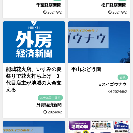
千葉経済新聞
松戸経済新聞
2024/9/2
2024/9/2
能城花火店、いすみの夏
平山ぶどう園
祭りで花火打ち上げ 3
香取
代目店主が地域の大会支
#スイゴウナウ
える
2024/9/2
九十九里・外房
外房経済新聞
2024/9/2