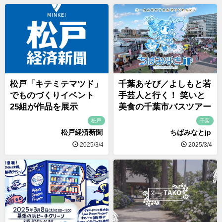
松戸「キテミテマツド」
千葉あそび／よしもと若
でものづくりイベント
手芸人と行く！ 笑いと
25組が作品を展示
美食の千葉市バスツアー
松戸
千葉
松戸経済新聞
ちばみなとjp
2025/3/4
2025/3/4