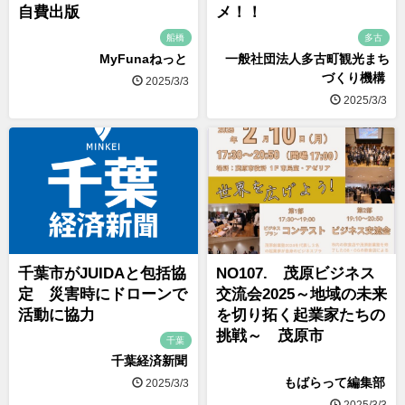
自費出版
メ！！
船橋
多古
MyFunaねっと
一般社団法人多古町観光まち
づくり機構
2025/3/3
2025/3/3
千葉市がJUIDAと包括協
NO107. 茂原ビジネス
定 災害時にドローンで
交流会2025～地域の未来
活動に協力
を切り拓く起業家たちの
挑戦～ 茂原市
千葉
千葉経済新聞
もばらって編集部
2025/3/3
2025/3/3