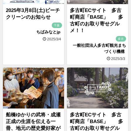
2025年3月8日(土)ビーチ
多古町ECサイト 多古
クリーンのお知らせ
町商店「BASE」 多
古町のお取り寄せグル
千葉
メ！！
ちばみなとjp
多古
2025/3/4
一般社団法人多古町観光まち
づくり機構
2025/3/3
船橋ゆかりの武将・成瀬
多古町ECサイト 多古
正成の生涯を伝える一
町商店「BASE」 多
冊、地元の歴史愛好家が
古町のお取り寄せグル