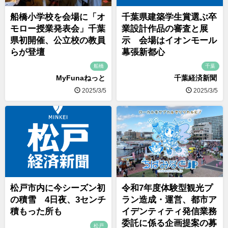
船橋小学校を会場に「オ
千葉県建築学生賞選ぶ卒
モロー授業発表会」千葉
業設計作品の審査と展
県初開催、公立校の教員
示 会場はイオンモール
らが登壇
幕張新都心
船橋
千葉
MyFunaねっと
千葉経済新聞
2025/3/5
2025/3/5
松戸市内に今シーズン初
令和7年度体験型観光プ
の積雪 4日夜、3センチ
ラン造成・運営、都市ア
積もった所も
イデンティティ発信業務
委託に係る企画提案の募
松戸