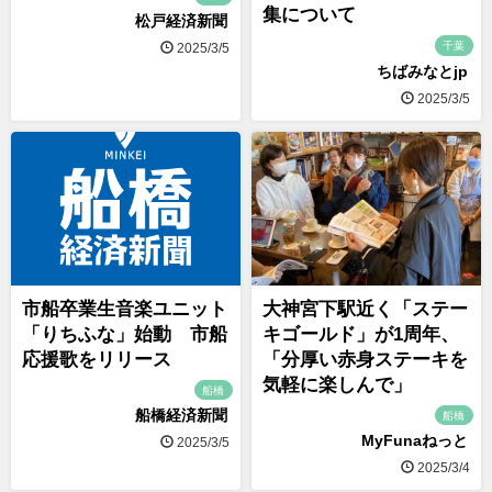
集について
松戸経済新聞
千葉
2025/3/5
ちばみなとjp
2025/3/5
市船卒業生音楽ユニット
大神宮下駅近く「ステー
「りちふな」始動 市船
キゴールド」が1周年、
応援歌をリリース
「分厚い赤身ステーキを
気軽に楽しんで」
船橋
船橋経済新聞
船橋
MyFunaねっと
2025/3/5
2025/3/4